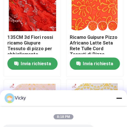
Giro della fabbrica
Controllo di qualità
135CM 3d Fiori rossi
Ricamo Guipure Pizzo
ricamo Giupure
Africano Latte Seta
Tessuto di pizzo per
Rete Tulle Cord
Contattici
abbigliamento
Tessuti di Pizzo
Invia richiesta
Invia richiesta
Richieda una citazione
Exhibition Information
Vicky
tessuto ricamato del pizzo
8:18 PM
disposizione ricamata del pizzo