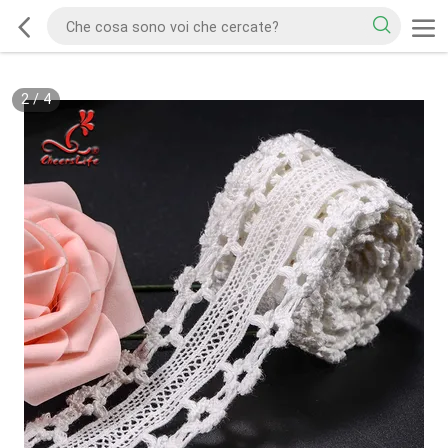
2
/
4