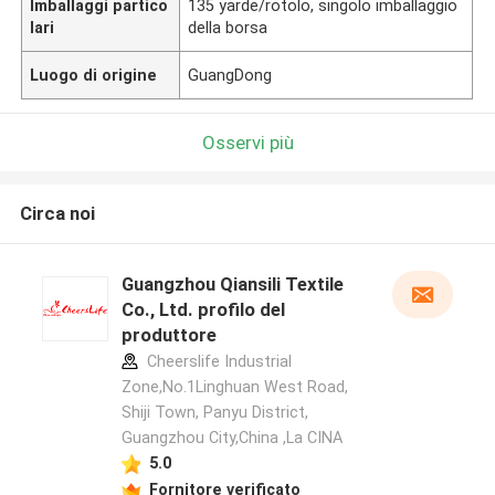
Imballaggi partico
135 yarde/rotolo, singolo imballaggio
lari
della borsa
Luogo di origine
GuangDong
Osservi più
Circa noi
Guangzhou Qiansili Textile
Co., Ltd. profilo del
produttore
Cheerslife Industrial
Zone,No.1Linghuan West Road,
Shiji Town, Panyu District,
Guangzhou City,China ,La CINA
5.0
Fornitore verificato