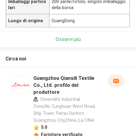
Imballaggi partico
200 yarde/rotolo, singolo imballaggio
lari
della borsa
Luogo di origine
GuangDong
Osservi più
Circa noi
Guangzhou Qiansili Textile
Co., Ltd. profilo del
produttore
Cheerslife Industrial
Zone,No.1Linghuan West Road,
Shiji Town, Panyu District,
Guangzhou City,China ,La CINA
5.0
Fornitore verificato