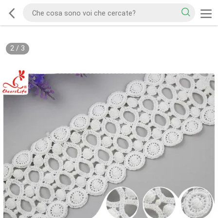
2
/
3