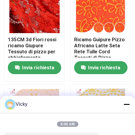
Giro della fabbrica
Controllo di qualità
135CM 3d Fiori rossi
Ricamo Guipure Pizzo
ricamo Giupure
Africano Latte Seta
Tessuto di pizzo per
Rete Tulle Cord
Contattici
abbigliamento
Tessuti di Pizzo
Invia richiesta
Invia richiesta
Richieda una citazione
Exhibition Information
Vicky
tessuto ricamato del pizzo
6:06 AM
disposizione ricamata del pizzo