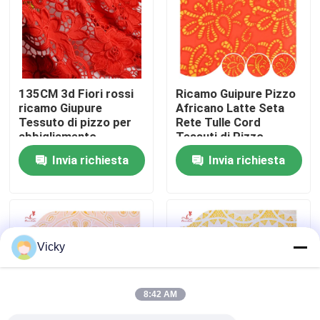
Giro della fabbrica
Controllo di qualità
135CM 3d Fiori rossi
Ricamo Guipure Pizzo
ricamo Giupure
Africano Latte Seta
Tessuto di pizzo per
Rete Tulle Cord
Contattici
abbigliamento
Tessuti di Pizzo
Invia richiesta
Invia richiesta
Richieda una citazione
Exhibition Information
Vicky
tessuto ricamato del pizzo
8:42 AM
disposizione ricamata del pizzo