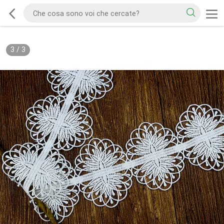
3
/
3