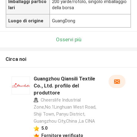
Imballaggi partico
200 yarde/rotolo, singolo imballaggio
lari
della borsa
Luogo di origine
GuangDong
Osservi più
Circa noi
Guangzhou Qiansili Textile
Co., Ltd. profilo del
produttore
Cheerslife Industrial
Zone,No.1Linghuan West Road,
Shiji Town, Panyu District,
Guangzhou City,China ,La CINA
5.0
Fornitore verificato