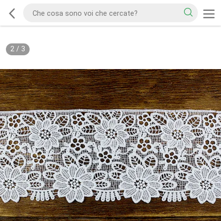
2
/
3