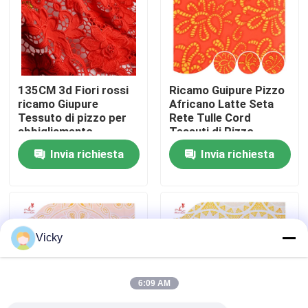
Giro della fabbrica
Controllo di qualità
135CM 3d Fiori rossi
Ricamo Guipure Pizzo
ricamo Giupure
Africano Latte Seta
Tessuto di pizzo per
Rete Tulle Cord
Contattici
abbigliamento
Tessuti di Pizzo
Invia richiesta
Invia richiesta
Richieda una citazione
Exhibition Information
Vicky
tessuto ricamato del pizzo
6:09 AM
disposizione ricamata del pizzo