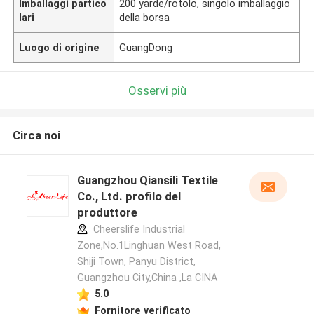
Imballaggi partico
200 yarde/rotolo, singolo imballaggio
lari
della borsa
Luogo di origine
GuangDong
Osservi più
Circa noi
Guangzhou Qiansili Textile
Co., Ltd. profilo del
produttore
Cheerslife Industrial
Zone,No.1Linghuan West Road,
Shiji Town, Panyu District,
Guangzhou City,China ,La CINA
5.0
Fornitore verificato