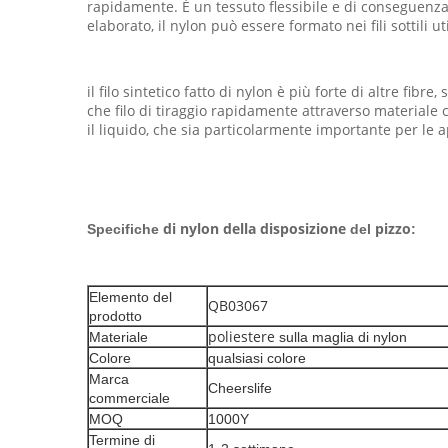
rapidamente. È un tessuto flessibile e di conseguen
elaborato, il nylon può essere formato nei fili sottili u
il filo sintetico fatto di nylon è più forte di altre fi
che filo di tiraggio rapidamente attraverso materiale c
il liquido, che sia particolarmente importante per le 
di nylon della disposizione
pizzo
Specifiche
del
:
Elemento del
QB03067
prodotto
poliestere
Materiale
sulla maglia di nylon
Colore
qualsiasi colore
Marca
Cheerslife
commerciale
MOQ
1000Y
Termine di