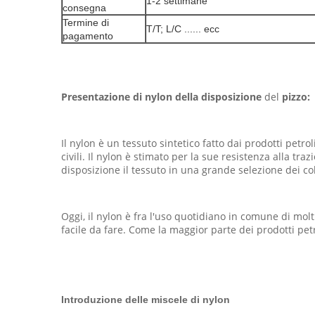
1-2 settimane
consegna
Termine di
T/T; L/C ...... ecc
pagamento
Presentazione
di nylon
della disposizione
del
pizzo:
Il nylon è un tessuto sintetico fatto dai prodotti petr
civili. Il nylon è stimato per la sue resistenza alla t
disposizione il tessuto in una grande selezione dei co
Oggi, il nylon è fra l'uso quotidiano in comune di molt
facile da fare. Come la maggior parte dei prodotti pet
Introduzione delle miscele di nylon