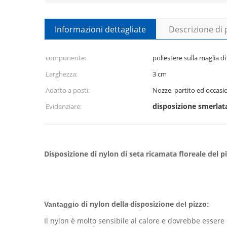
Informazioni dettagliate
Descrizione di
componente:
poliestere sulla maglia d
Larghezza:
3 cm
Adatto a posti:
Nozze, partito ed occasi
disposizione smerlata
Evidenziare:
Disposizione di nylon di seta ricamata floreale del p
di nylon della disposizione
pizzo
Vantaggio
del
:
Il nylon è molto sensibile al calore e dovrebbe essere