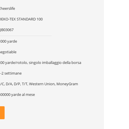
heerslife
OEKO-TEX STANDARD 100
QB03067
1000 yarde
negotiable
00 yarde/rotolo, singolo imballaggio della borsa
1-2 settimane
L/C, D/A, D/P, T/T, Western Union, MoneyGram
500000 yarde al mese