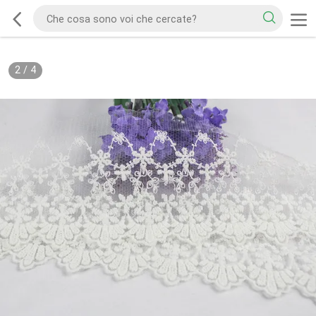
2
/
4