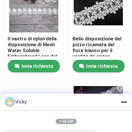
Giro della fabbrica
Controllo di qualità
Il nastro di nylon della
Bello disposizione del
disposizione di Mesh
pizzo ricamata del
Water Soluble
fiore bianco per il
Contattici
Embroidered Lace del
vestito da sposa
cotone per le donne si
Invia richiesta
Invia richiesta
veste
Richieda una citazione
Exhibition Information
Vicky
tessuto ricamato del pizzo
7:38 AM
disposizione ricamata del pizzo