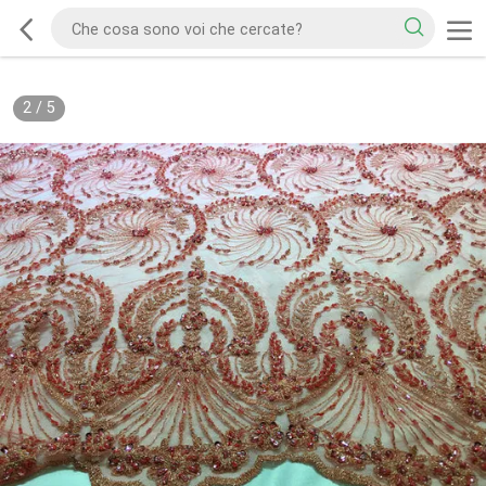
2
/
5