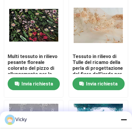
Giro della fabbrica
Controllo di qualità
Contattici
Multi tessuto in rilievo
Tessuto in rilievo di
pesante floreale
Tulle del ricamo della
colorato del pizzo di
perla di progettazione
Richieda una citazione
allungamento per la
del fiore dall'iarda per
decorazione del
Douture Haute
Invia richiesta
Invia richiesta
vestito da sposa
Exhibition Information
tessuto ricamato del pizzo
Vicky
disposizione ricamata del pizzo