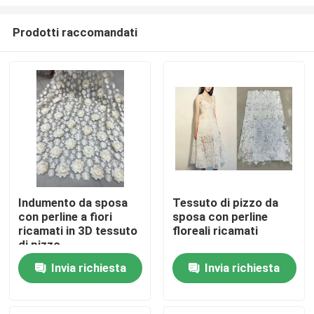
Prodotti raccomandati
Indumento da sposa
Tessuto di pizzo da
con perline a fiori
sposa con perline
Casa
ricamati in 3D tessuto
floreali ricamati
di pizzo
Prodotti
Invia richiesta
Invia richiesta
Circa noi