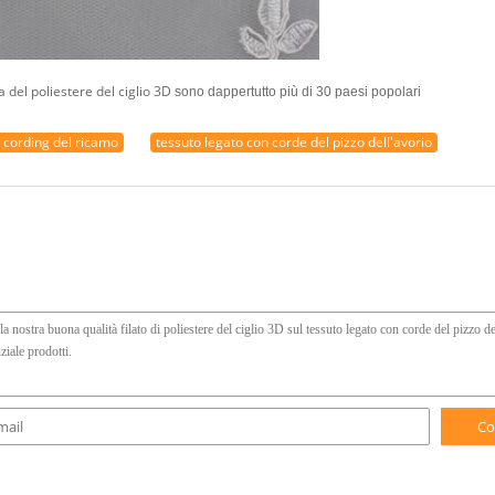
a del poliestere del ciglio 3D
sono dappertutto più di 30 paesi popolari
 cording del ricamo
tessuto legato con corde del pizzo dell'avorio
Co