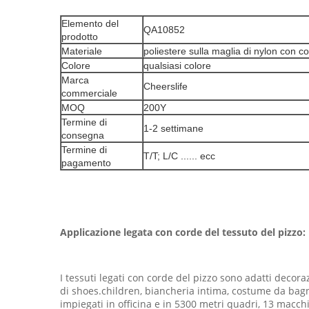
Elemento del
QA10852
prodotto
Materiale
poliestere sulla maglia di nylon con c
Colore
qualsiasi colore
Marca
Cheerslife
commerciale
MOQ
200Y
Termine di
1-2 settimane
consegna
Termine di
T/T; L/C ...... ecc
pagamento
Applicazione legata con corde del tessuto del pizzo:
I tessuti legati con corde del pizzo sono adatti decora
di shoes.children, biancheria intima, costume da bagn
impiegati in officina e in 5300 metri quadri, 13 macchi