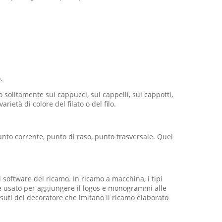
.
o solitamente sui cappucci, sui cappelli, sui cappotti,
rietà di colore del filato o del filo.
unto corrente, punto di raso, punto trasversale. Quei
software del ricamo. In ricamo a macchina, i tipi
a è usato per aggiungere il logos e monogrammi alle
ssuti del decoratore che imitano il ricamo elaborato