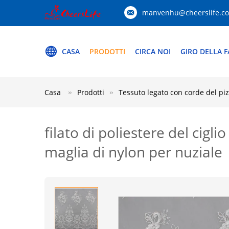
manvenhu@cheerslife.c
CASA
PRODOTTI
CIRCA NOI
GIRO DELLA F
Casa
Prodotti
Tessuto legato con corde del pi
filato di poliestere del cigl
maglia di nylon per nuziale