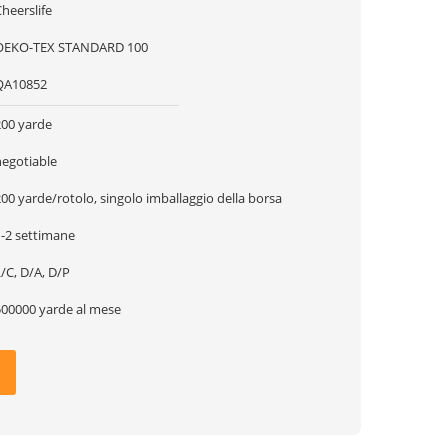
heerslife
OEKO-TEX STANDARD 100
QA10852
200 yarde
negotiable
00 yarde/rotolo, singolo imballaggio della borsa
1-2 settimane
/C, D/A, D/P
500000 yarde al mese