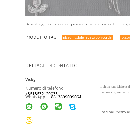
i tessuti legati con corde del pizzo del ricamo di nylon della magli
PRODOTTO TAG:
pizzo nuziale legato con corde
pizzo
DETTAGLI DI CONTATTO
Vicky
Numero di telefono :
+8613632120035
WhatsApp :
+
8613609009064