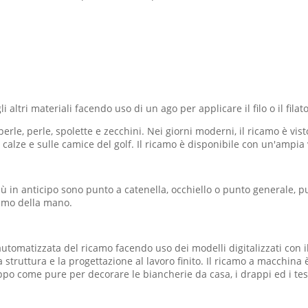
i altri materiali facendo uso di un ago per applicare il filo o il filato
rle, perle, spolette e zecchini. Nei giorni moderni, il ricamo è vist
e calze e sulle camice del golf. Il ricamo è disponibile con un'ampia va
iù in anticipo sono punto a catenella, occhiello o punto generale, p
camo della mano.
omatizzata del ricamo facendo uso dei modelli digitalizzati con il 
 struttura e la progettazione al lavoro finito. Il ricamo a macchin
ruppo come pure per decorare le biancherie da casa, i drappi ed i te